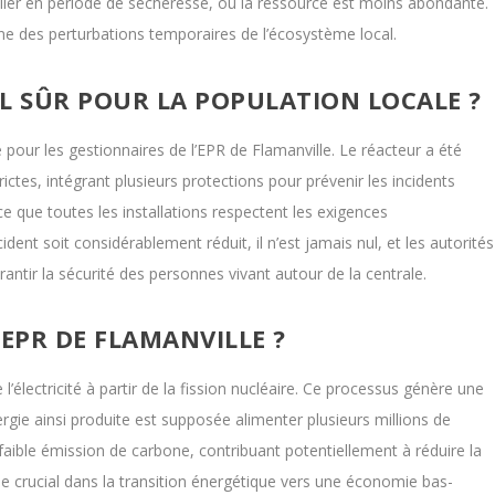
lier en période de sécheresse, où la ressource est moins abondante.
ne des perturbations temporaires de l’écosystème local.
IL SÛR POUR LA POPULATION LOCALE ?
é pour les gestionnaires de l’EPR de Flamanville. Le réacteur a été
ctes, intégrant plusieurs protections pour prévenir les incidents
 ce que toutes les installations respectent les exigences
ident soit considérablement réduit, il n’est jamais nul, et les autorités
antir la sécurité des personnes vivant autour de la centrale.
’EPR DE FLAMANVILLE ?
’électricité à partir de la fission nucléaire. Ce processus génère une
ie ainsi produite est supposée alimenter plusieurs millions de
aible émission de carbone, contribuant potentiellement à réduire la
e crucial dans la transition énergétique vers une économie bas-