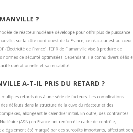
AMANVILLE ?
odèle de réacteur nucléaire développé pour offrir plus de puissance
manville, sur la côte nord-ouest de la France, ce réacteur est au cœur
DF (Électricité de France), l’EPR de Flamanville vise à produire de
des normes de sécurité optimisées. Cependant, il a connu divers défis e
acité opérationnelle et sa rentabilité.
ILLE A-T-IL PRIS DU RETARD ?
e multiples retards dus à une série de facteurs. Les complications
des défauts dans la structure de la cuve du réacteur et des
mplexes, allongeant le calendrier initial. En outre, des contraintes
Nucléaire (ASN) en France ont renforcé le cadre de contrôle,
jet a également été marqué par des surcoûts importants, affectant so