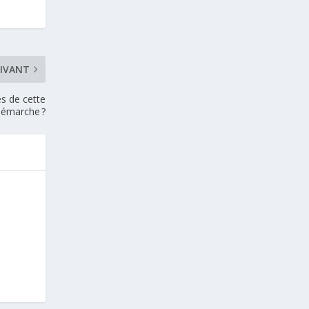
IVANT
és de cette
démarche ?